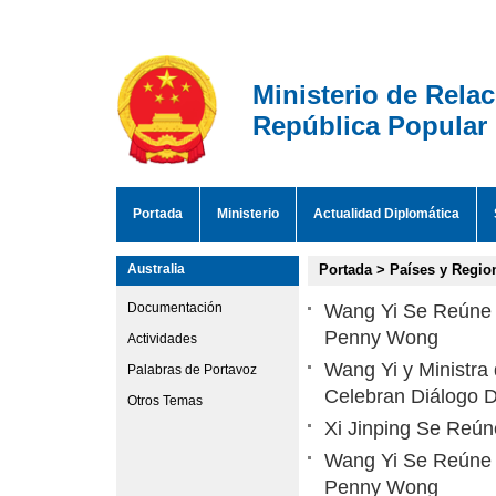
Ministerio de Rela
República Popular
Portada
Ministerio
Actualidad Diplomática
Australia
Portada
>
Países y Regio
Documentación
Wang Yi Se Reúne c
Penny Wong
Actividades
Wang Yi y Ministra
Palabras de Portavoz
Celebran Diálogo D
Otros Temas
Xi Jinping Se Reún
Wang Yi Se Reúne c
Penny Wong