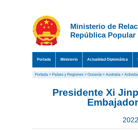
Ministerio de Rela
República Popular
Portada
Ministerio
Actualidad Diplomática
Portada
>
Países y Regiones
>
Oceanía
>
Australia
>
Activid
Presidente Xi Jin
Embajadore
2022