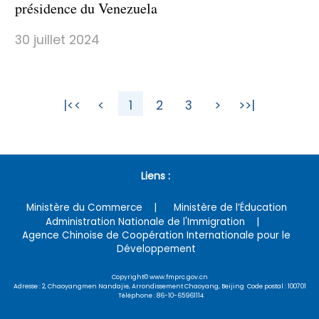
présidence du Venezuela
30 juillet 2024
|<<
<
1
2
3
>
>>|
Liens :
Ministère du Commerce
Ministère de l’Éducation
Administration Nationale de l'Immigration
Agence Chinoise de Coopération Internationale pour le
Développement
Copyright© www.fmprc.gov.cn
Adresse : 2, Chaoyangmen Nandajie, Arrondissement Chaoyang, Beijing Code postal : 100701
Téléphone : 86-10-65961114