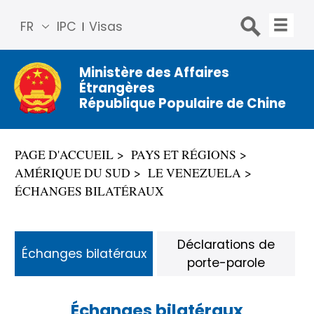
FR
IPC
Visas
简体
中文
Ministère des Affaires
Étrangères
Engli
République Populaire de Chine
sh
Русс
кий
PAGE D'ACCUEIL
PAYS ET RÉGIONS
Espa
AMÉRIQUE DU SUD
LE VENEZUELA
ñol
ÉCHANGES BILATÉRAUX
عربي
Déclarations de
Échanges bilatéraux
porte-parole
Échanges bilatéraux