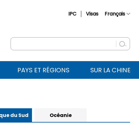
IPC
Visas
Français
简体中文
English
Русский
Español
PAYS ET RÉGIONS
SUR LA CHINE
عربي
que du Sud
Océanie