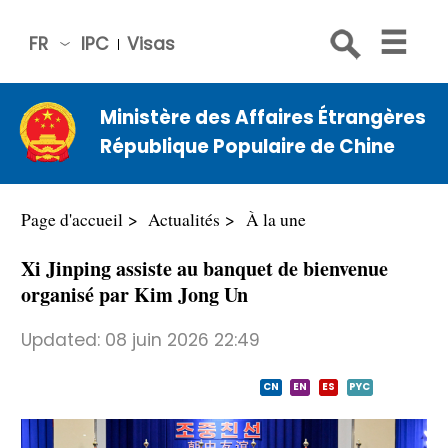
FR
IPC
Visas
简体
中文
Ministère des Affaires Étrangères
Engli
République Populaire de Chine
sh
Русс
кий
Page d'accueil
Actualités
À la une
Espa
Xi Jinping assiste au banquet de bienvenue
ñol
organisé par Kim Jong Un
عربي
Updated:
08 juin 2026 22:49
CN
EN
ES
PYC