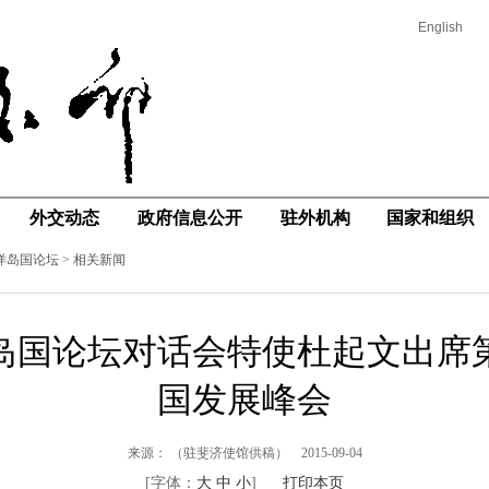
English
外交动态
政府信息公开
驻外机构
国家和组织
洋岛国论坛
>
相关新闻
岛国论坛对话会特使杜起文出席
国发展峰会
来源：
（驻斐济使馆供稿）
2015-09-04
[字体：
大
中
小
]
打印本页