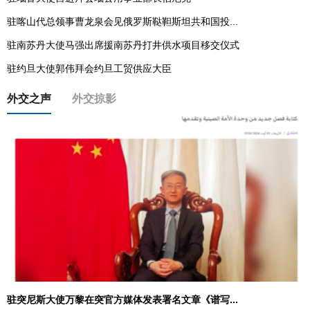
驻喀山代总领事曹龙泉会见俄罗斯鞑靼斯坦共和国投...
驻南苏丹大使马强出席援南苏丹打井供水项目移交仪式
驻约旦大使郭伟拜会约旦工贸供应大臣
外交之声
外交掠影
驻突尼斯大使万黎在突官方媒体发表署名文章《谱写...