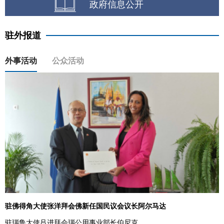
政府信息公开
驻外报道
外事活动
公众活动
驻佛得角大使张洋拜会佛新任国民议会议长阿尔马达
驻瑙鲁大使吕进拜会瑙公用事业部长伯尼克