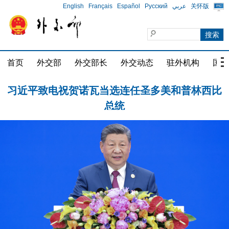
English
Français
Español
Русский
عربي
关怀版
习近平同巴西总统卢拉通电话
首页
外交部
外交部长
外交动态
驻外机构
国家
习近平致电祝贺诺瓦当选连任圣多美和普林西比
总统
习近平同斯洛伐克总统佩列格里尼会谈
习近平同巴西总统卢拉通电话
习近平致电祝贺诺瓦当选连任圣多美和普林西比
总统