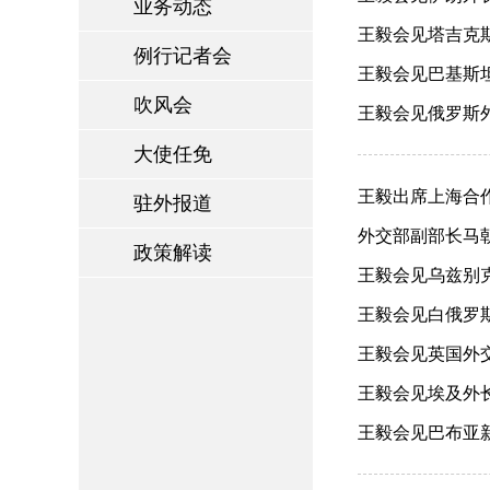
业务动态
王毅会见塔吉克斯坦
例行记者会
王毅会见巴基斯坦副
吹风会
王毅会见俄罗斯外长
大使任免
王毅出席上海合作组
驻外报道
外交部副部长马朝旭
政策解读
王毅会见乌兹别克斯
王毅会见白俄罗斯外
王毅会见英国外交大
王毅会见埃及外长阿
王毅会见巴布亚新几