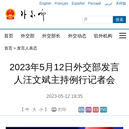
English
Français
Español
Русский
عربي
关怀版
首页
外交部
外交部长
外交动态
驻外机构
国家
首页
>
发言人表态
2023年5月12日外交部发言
人汪文斌主持例行记者会
2023-05-12 19:35
【
中
大
小
】
打印