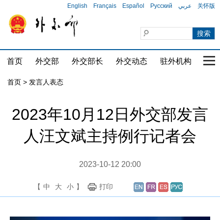
English
Français
Español
Русский
عربي
关怀版
首页
外交部
外交部长
外交动态
驻外机构
国家
首页
>
发言人表态
2023年10月12日外交部发言
人汪文斌主持例行记者会
2023-10-12 20:00
【
中
大
小
】
打印