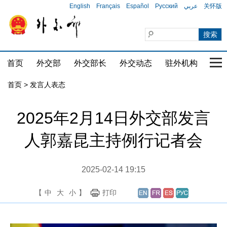
English
Français
Español
Русский
عربي
关怀版
首页
外交部
外交部长
外交动态
驻外机构
国家
首页
>
发言人表态
2025年2月14日外交部发言
人郭嘉昆主持例行记者会
2025-02-14 19:15
【
中
大
小
】
打印