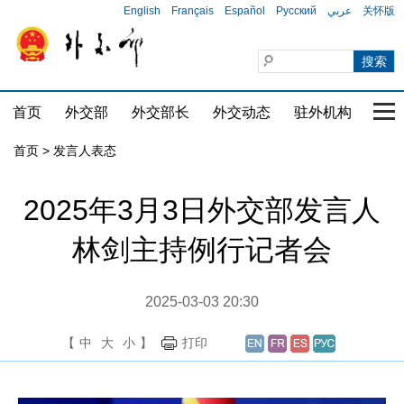
English
Français
Español
Русский
عربي
关怀版
首页
外交部
外交部长
外交动态
驻外机构
国家
首页
>
发言人表态
2025年3月3日外交部发言人
林剑主持例行记者会
2025-03-03 20:30
【
中
大
小
】
打印