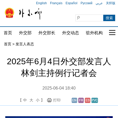
English
Français
Español
Русский
عربي
关怀版
首页
外交部
外交部长
外交动态
驻外机构
国家
首页
>
发言人表态
2025年6月4日外交部发言人
林剑主持例行记者会
2025-06-04 18:40
【
中
大
小
】
打印