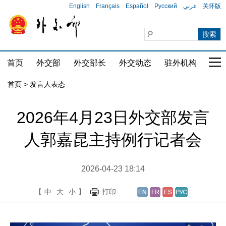
English
Français
Español
Русский
عربي
关怀版
首页
外交部
外交部长
外交动态
驻外机构
国家
首页
>
发言人表态
2026年4月23日外交部发言
人郭嘉昆主持例行记者会
2026-04-23 18:14
【
中
大
小
】
打印