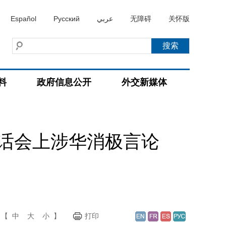
Español
Русский
عربي
无障碍
关怀版
料
政府信息公开
外交新媒体
话会上涉华消极言论
【
中
大
小
】
打印