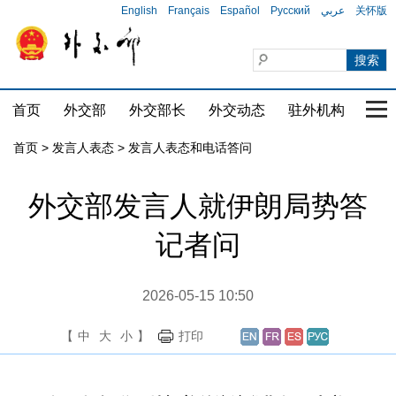
English
Français
Español
Русский
عربي
关怀版
首页
外交部
外交部长
外交动态
驻外机构
国家
首页
>
发言人表态
>
发言人表态和电话答问
外交部发言人就伊朗局势答
记者问
2026-05-15 10:50
【
中
大
小
】
打印