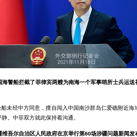
国海警船拦截了菲律宾两艘为南海一个军事哨所士兵运送
补给船未经中方同意，擅自闯入中国南沙群岛仁爱礁附近
平静。中菲双方就此保持着沟通。
疆维吾尔自治区人民政府在京举行第60场涉疆问题新闻发