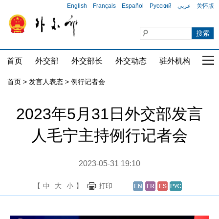
English
Français
Español
Русский
عربي
关怀版
首页
外交部
外交部长
外交动态
驻外机构
国家
首页
>
发言人表态
>
例行记者会
2023年5月31日外交部发言
人毛宁主持例行记者会
2023-05-31 19:10
【
中
大
小
】
打印