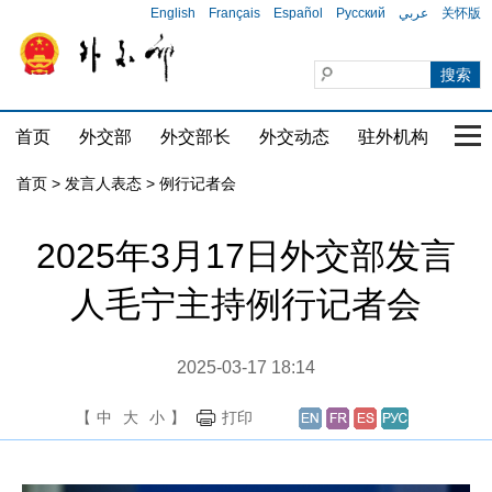
English
Français
Español
Русский
عربي
关怀版
首页
外交部
外交部长
外交动态
驻外机构
国家
首页
>
发言人表态
>
例行记者会
2025年3月17日外交部发言
人毛宁主持例行记者会
2025-03-17 18:14
【
中
大
小
】
打印