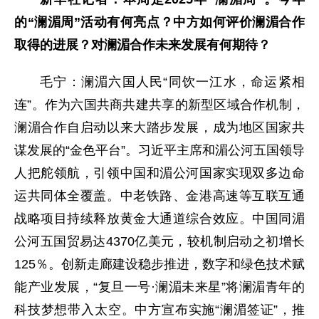
的“澜湄周”活动有何亮点？中方如何评价澜湄合作
取得的进展？对澜湄合作未来发展有何期待？
毛宁：澜湄六国人民“同饮一江水，命运紧相
连”。作为六国共商共建共享的新型区域合作机制，
澜湄合作自启动以来大踏步发展，成为地区国家共
谋发展的“金色平台”。习近平主席和湄公河五国领导
人把舵领航，引领中国和湄公河国家实现双多边命
运共同体全覆盖。中老铁路、金港高速等互联互通
战略项目持续释放黄金大通道综合效应。中国同湄
公河五国贸易达4370亿美元，较机制启动之初增长
125％。创新走廊建设稳步推进，数字和绿色技术赋
能产业发展，“复旦一号·澜湄未来星”将澜湄青年的
科技梦想带入太空。中方宣布实施“澜湄签证”，推