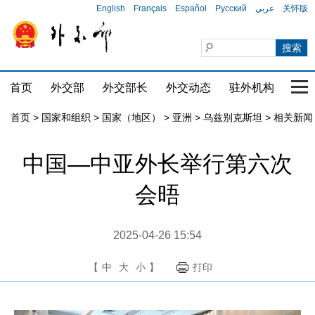
English
Français
Español
Русский
عربي
关怀版
首页
外交部
外交部长
外交动态
驻外机构
国家
首页
>
国家和组织
>
国家（地区）
>
亚洲
>
乌兹别克斯坦
>
相关新闻
中国—中亚外长举行第六次
会晤
2025-04-26 15:54
【
中
大
小
】
打印