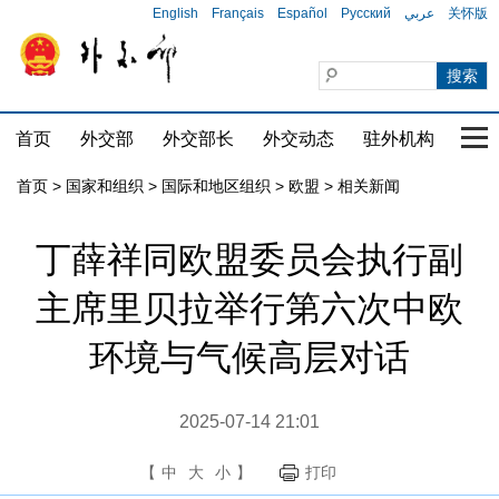
English
Français
Español
Русский
عربي
关怀版
首页
外交部
外交部长
外交动态
驻外机构
国家
首页
>
国家和组织
>
国际和地区组织
>
欧盟
>
相关新闻
丁薛祥同欧盟委员会执行副
主席里贝拉举行第六次中欧
环境与气候高层对话
2025-07-14 21:01
【
中
大
小
】
打印