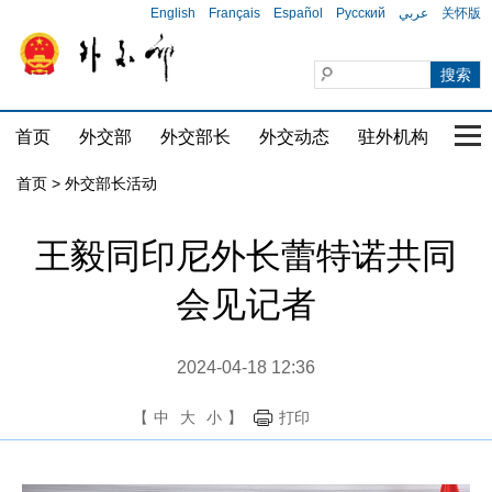
English
Français
Español
Русский
عربي
关怀版
首页
外交部
外交部长
外交动态
驻外机构
国家
首页 > 外交部长活动
王毅同印尼外长蕾特诺共同
会见记者
2024-04-18 12:36
【
中
大
小
】
打印