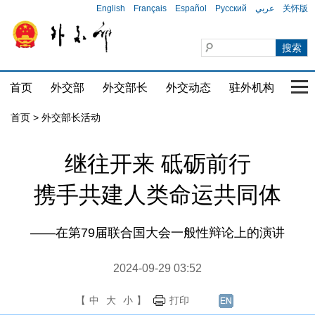
English
Français
Español
Русский
عربي
关怀版
首页
外交部
外交部长
外交动态
驻外机构
国家
首页 > 外交部长活动
继往开来 砥砺前行
携手共建人类命运共同体
——在第79届联合国大会一般性辩论上的演讲
2024-09-29 03:52
【
中
大
小
】
打印