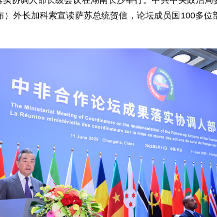
成果落实协调人部长级会议在湖南长沙举行。中共中央政治
布）外长加科索宣读萨苏总统贺信，论坛成员国100多位