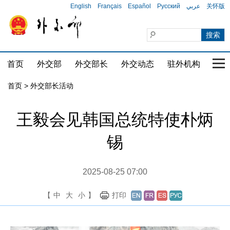
English
Français
Español
Русский
عربي
关怀版
首页
外交部
外交部长
外交动态
驻外机构
国家
首页 > 外交部长活动
王毅会见韩国总统特使朴炳
锡
2025-08-25 07:00
【
中
大
小
】
打印