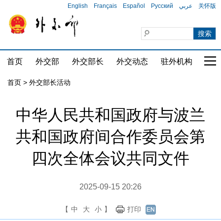
English
Français
Español
Русский
عربي
关怀版
首页
外交部
外交部长
外交动态
驻外机构
国家
首页 > 外交部长活动
中华人民共和国政府与波兰
共和国政府间合作委员会第
四次全体会议共同文件
2025-09-15 20:26
【
中
大
小
】
打印