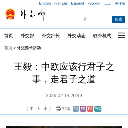
English
Français
Español
Русский
عربي
关怀版
首页
外交部
外交部长
外交动态
驻外机构
国家
首页 > 外交部长活动
王毅：中欧应该行君子之
事，走君子之道
2026-02-14 20:49
【
中
大
小
】
打印