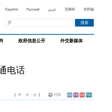
Español
Русский
عربي
无障碍
关怀版
料
政府信息公开
外交新媒体
通电话
【
中
大
小
】
打印