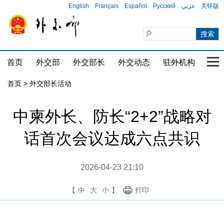
English
Français
Español
Русский
عربي
关怀版
首页
外交部
外交部长
外交动态
驻外机构
国家
首页 > 外交部长活动
中柬外长、防长“2+2”战略对
话首次会议达成六点共识
2026-04-23 21:10
【
中
大
小
】
打印