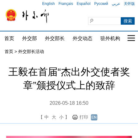
English
Français
Español
Русский
عربي
关怀版
首页
外交部
外交部长
外交动态
驻外机构
国家
首页 > 外交部长活动
王毅在首届“杰出外交使者奖
章”颁授仪式上的致辞
2026-05-18 16:50
【
中
大
小
】
打印