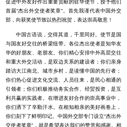
促进中外友好作出重要贡献的驻华使节，授予他们
首届“杰出外交使者奖章”。首先我谨代表中国外交
部，向获奖使节致以热烈祝贺，表达崇高敬意！
中国古语说，交得其道，千里同好。使节是国
与国友好交往的桥梁纽带。各位杰出使者是知华友
华的好朋友、老朋友。你们精心安排中外高层交往
和重大外交活动，是双边关系的建设者；你们亲身
踏访大江南北、城市乡村，是读懂中国的先行者；
你们热心促进文化交流、人员往来，是民心相通的
引领者；你们积极推动务实合作、经贸投资，是互
利共赢的实践者。在增进友好合作的崇高事业中，
你们洒下了辛勤汗水。在相知相亲的美好画卷上，
你们刻下了鲜明印记。中国外交部专门设立“杰出外
交使者奖章”，就是希望表达我们的赞赏和感谢。相