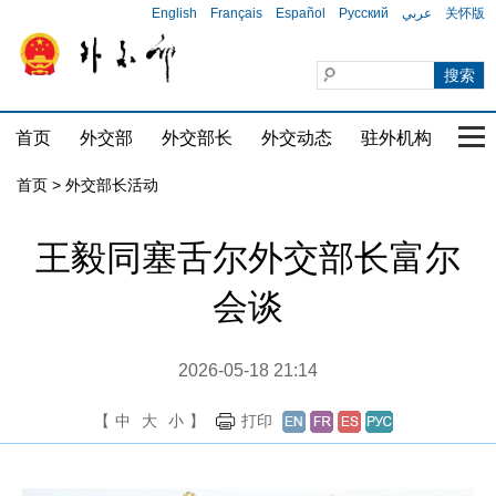
English
Français
Español
Русский
عربي
关怀版
首页
外交部
外交部长
外交动态
驻外机构
国家
首页 > 外交部长活动
王毅同塞舌尔外交部长富尔
会谈
2026-05-18 21:14
【
中
大
小
】
打印