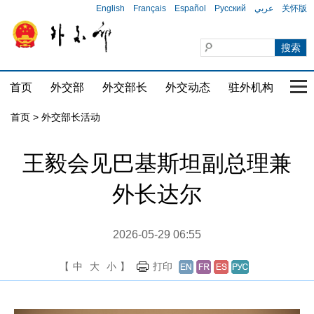
English
Français
Español
Русский
عربي
关怀版
首页
外交部
外交部长
外交动态
驻外机构
国家
首页 > 外交部长活动
王毅会见巴基斯坦副总理兼
外长达尔
2026-05-29 06:55
【
中
大
小
】
打印