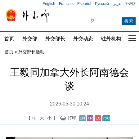
English
Français
Español
Русский
عربي
关怀版
首页
外交部
外交部长
外交动态
驻外机构
国家
首页 > 外交部长活动
王毅同加拿大外长阿南德会
谈
2026-05-30 10:24
【
中
大
小
】
打印