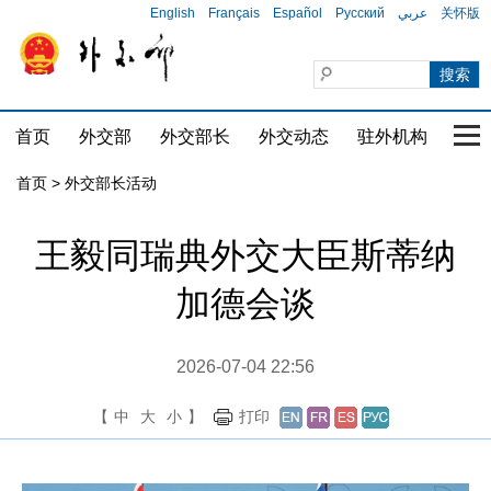
English
Français
Español
Русский
عربي
关怀版
首页
外交部
外交部长
外交动态
驻外机构
国家
首页 > 外交部长活动
王毅同瑞典外交大臣斯蒂纳
加德会谈
2026-07-04 22:56
【
中
大
小
】
打印