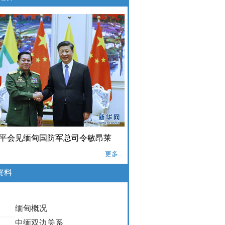
平会见缅甸国防军总司令敏昂莱
更多...
资料
缅甸概况
中缅双边关系