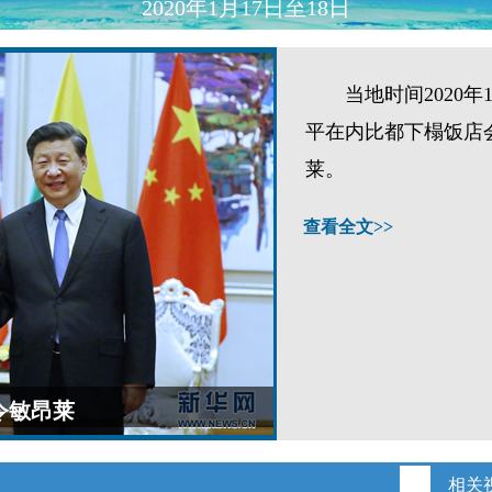
2020年1月17日至18日
当地时间2020年1
平在内比都下榻饭店
莱。
查看全文>>
令敏昂莱
相关