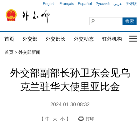
English
Français
Español
Русский
عربي
关怀版
首页
外交部
外交部长
外交动态
驻外机构
国家
首页
>
外交部新闻
外交部副部长孙卫东会见乌
克兰驻华大使里亚比金
2024-01-30 08:32
【
中
大
小
】
打印