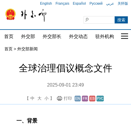
English
Français
Español
Русский
عربي
关怀版
首页
外交部
外交部长
外交动态
驻外机构
国家
首页
>
外交部新闻
全球治理倡议概念文件
2025-09-01 23:49
【
中
大
小
】
打印
一、背景