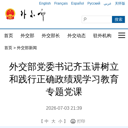
English
Français
Español
Русский
عربي
关怀版
首页
外交部
外交部长
外交动态
驻外机构
国家
首页
>
外交部新闻
外交部党委书记齐玉讲树立
和践行正确政绩观学习教育
专题党课
2026-07-03 21:39
【
中
大
小
】
打印