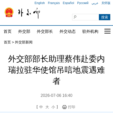
English
Français
Español
Русский
عربي
关怀版
首页
外交部
外交部长
外交动态
驻外机构
国家
首页
>
外交部新闻
外交部部长助理蔡伟赴委内
瑞拉驻华使馆吊唁地震遇难
者
2026-07-06 16:40
【
中
大
小
】
打印