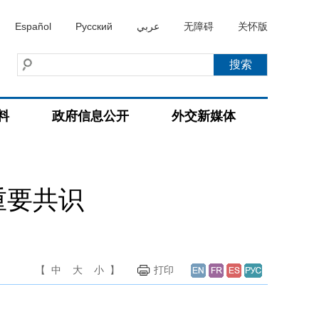
Español
Русский
عربي
无障碍
关怀版
料
政府信息公开
外交新媒体
重要共识
【
中
大
小
】
打印