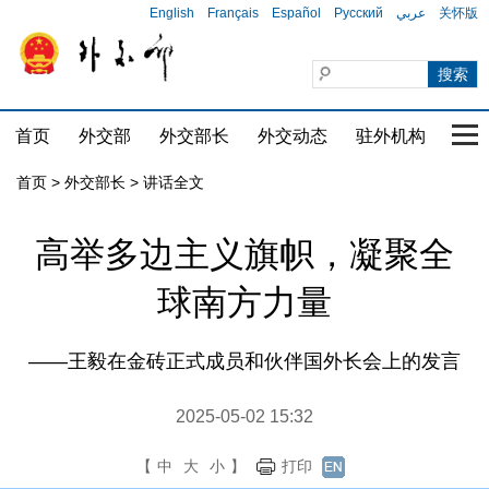
English
Français
Español
Русский
عربي
关怀版
首页
外交部
外交部长
外交动态
驻外机构
国家
首页
>
外交部长
>
讲话全文
​高举多边主义旗帜，凝聚全
球南方力量
——王毅在金砖正式成员和伙伴国外长会上的发言
2025-05-02 15:32
【
中
大
小
】
打印