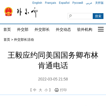
English
Français
Español
Русский
عربي
关怀版
首页
外交部
外交部长
外交动态
驻外机构
国家
首页 > 外交部长活动
王毅应约同美国国务卿布林
肯通电话
2022-03-05 21:58
【
中
大
小
】
打印