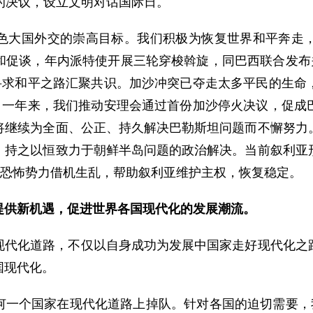
的决议，设立文明对话国际日。
色大国外交的崇高目标。我们积极为恢复世界和平奔走
和促谈，年内派特使开展三轮穿梭斡旋，同巴西联合发布关
为寻求和平之路汇聚共识。加沙冲突已夺走太多平民的生命
”。一年来，我们推动安理会通过首份加沙停火决议，促成
将继续为全面、公正、持久解决巴勒斯坦问题而不懈努力
，持之以恒致力于朝鲜半岛问题的政治解决。当前叙利亚
对恐怖势力借机生乱，帮助叙利亚维护主权，恢复稳定。
提供新机遇，促进世界各国现代化的发展潮流。
现代化道路，不仅以自身成功为发展中国家走好现代化之
国现代化。
何一个国家在现代化道路上掉队。针对各国的迫切需要，我