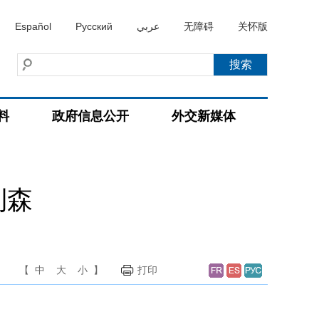
Español
Русский
عربي
无障碍
关怀版
料
政府信息公开
外交新媒体
利森
【
中
大
小
】
打印