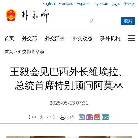
English
Français
Español
Русский
عربي
关怀版
首页
外交部
外交部长
外交动态
驻外机构
国家
首页 > 外交部长活动
王毅会见巴西外长维埃拉、
总统首席特别顾问阿莫林
2025-05-13 07:31
【
中
大
小
】
打印