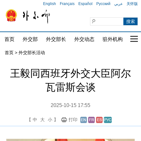
English
Français
Español
Русский
عربي
关怀版
首页
外交部
外交部长
外交动态
驻外机构
国家
首页 > 外交部长活动
王毅同西班牙外交大臣阿尔
瓦雷斯会谈
2025-10-15 17:55
【
中
大
小
】
打印