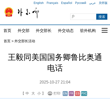
English
Français
Español
Русский
عربي
关怀版
首页
外交部
外交部长
外交动态
驻外机构
国家
首页 > 外交部长活动
王毅同美国国务卿鲁比奥通
电话
2025-10-27 21:04
【
中
大
小
】
打印