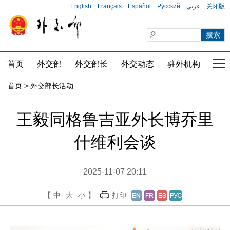
English
Français
Español
Русский
عربي
关怀版
首页
外交部
外交部长
外交动态
驻外机构
国家
首页 > 外交部长活动
王毅同格鲁吉亚外长博乔里
什维利会谈
2025-11-07 20:11
【
中
大
小
】
打印