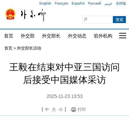
English
Français
Español
Русский
عربي
关怀版
首页
外交部
外交部长
外交动态
驻外机构
国家
首页 > 外交部长活动
王毅在结束对中亚三国访问
后接受中国媒体采访
2025-11-23 13:53
【
中
大
小
】
打印