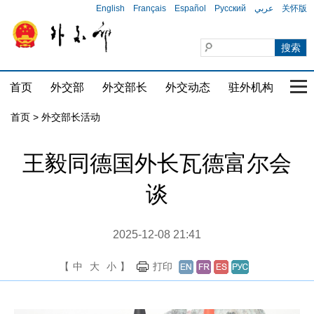
English
Français
Español
Русский
عربي
关怀版
首页
外交部
外交部长
外交动态
驻外机构
国家
首页 > 外交部长活动
​王毅同德国外长瓦德富尔会
谈
2025-12-08 21:41
【
中
大
小
】
打印